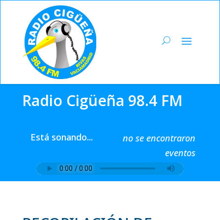
Radio Cigüeña 98.4 FM
Está sonando...
no se encontraron
eventos