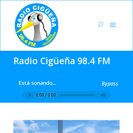
Radio Cigüeña 98.4 FM
Está sonando...
Bypass