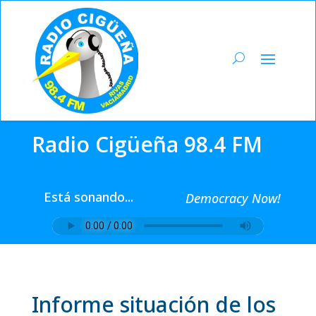
Radio Cigüeña 98.4 FM
Está sonando...
Democracy Now!
Informe situación de los