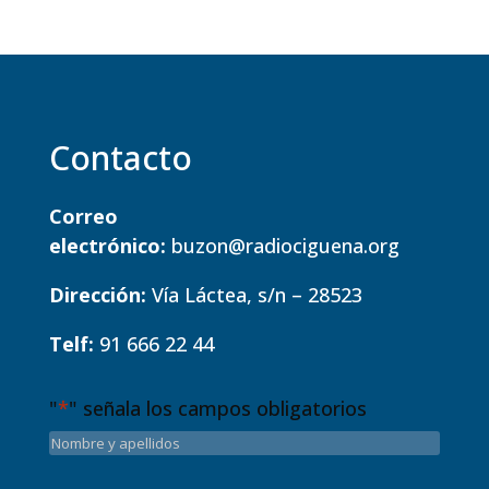
Contacto
Correo
electrónico:
buzon@radiociguena.org
Dirección:
Vía Láctea, s/n – 28523
Telf:
91 666 22 44
"
*
" señala los campos obligatorios