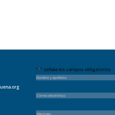
"
*
" señala los campos obligatorios
uena.org