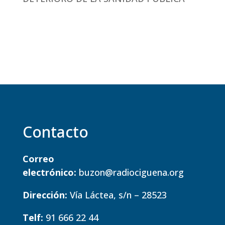
Contacto
Correo
electrónico:
buzon@radiociguena.org
Dirección:
Vía Láctea, s/n – 28523
Telf:
91 666 22 44