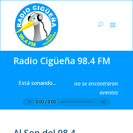
Radio Cigüeña 98.4 FM
Está sonando...
no se encontraron
eventos
Al Son del 98.4