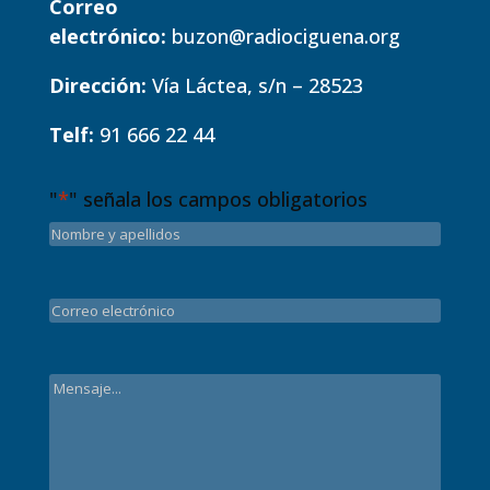
Correo
electrónico:
buzon@radiociguena.org
Dirección:
Vía Láctea, s/n – 28523
Telf:
91 666 22 44
"
*
" señala los campos obligatorios