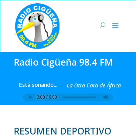
Radio Cigüeña 98.4 FM
Está sonando...
La Otra Cara de África
RESUMEN DEPORTIVO