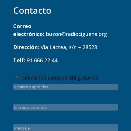
Contacto
Correo
electrónico:
buzon@radiociguena.org
Dirección:
Vía Láctea, s/n – 28523
Telf:
91 666 22 44
"
*
" señala los campos obligatorios