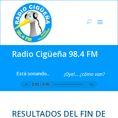
Radio Cigüeña 98.4 FM
Está sonando...
¡Oye!… ¿cómo van?
RESULTADOS DEL FIN DE