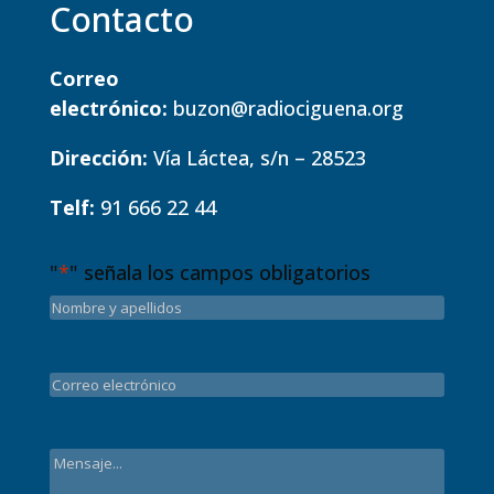
Contacto
Correo
electrónico:
buzon@radiociguena.org
Dirección:
Vía Láctea, s/n – 28523
Telf:
91 666 22 44
"
*
" señala los campos obligatorios