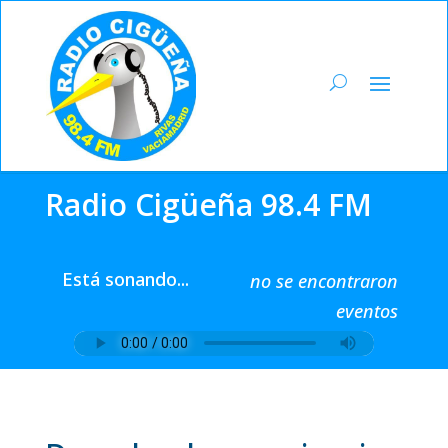
Radio Cigüeña 98.4 FM
Está sonando...
no se encontraron
eventos