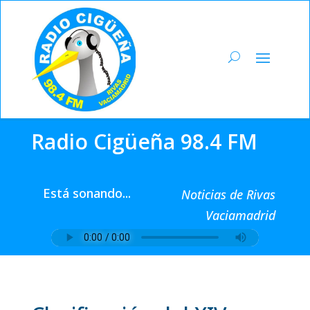
Radio Cigüeña 98.4 FM
Está sonando...
Noticias de Rivas
Vaciamadrid