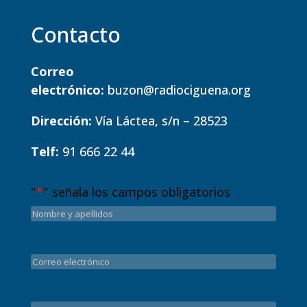
Contacto
Correo
electrónico:
buzon@radiociguena.org
Dirección:
Vía Láctea, s/n – 28523
Telf:
91 666 22 44
"
*
" señala los campos obligatorios