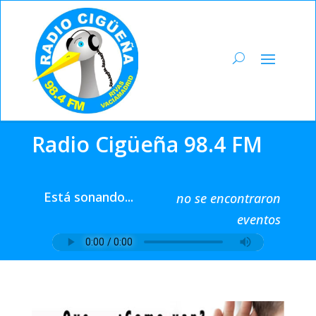
Radio Cigüeña 98.4 FM
Está sonando...
no se encontraron
eventos