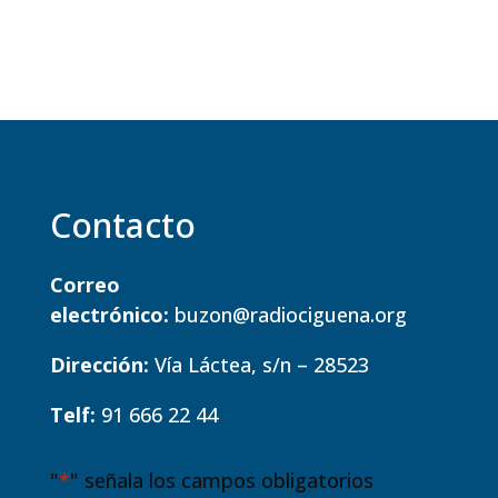
Contacto
Correo
electrónico:
buzon@radiociguena.org
Dirección:
Vía Láctea, s/n – 28523
Telf:
91 666 22 44
"
*
" señala los campos obligatorios