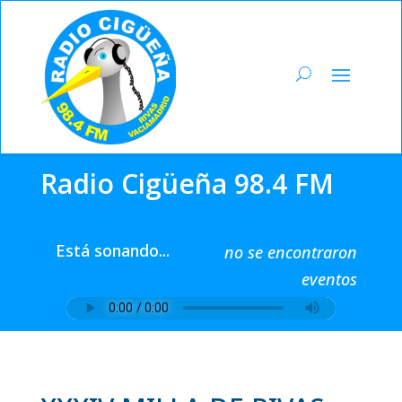
Radio Cigüeña 98.4 FM
Está sonando...
no se encontraron
eventos