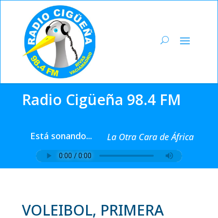
Radio Cigüeña 98.4 FM
Está sonando...
La Otra Cara de África
VOLEIBOL, PRIMERA