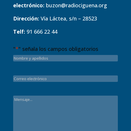
electrónico:
buzon@radiociguena.org
Dirección:
Vía Láctea, s/n – 28523
Telf:
91 666 22 44
"
*
" señala los campos obligatorios