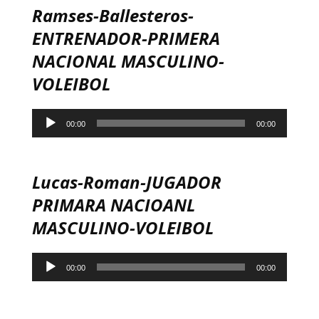
Ramses-Ballesteros-
ENTRENADOR-PRIMERA
NACIONAL MASCULINO-
VOLEIBOL
Reproductor
00:00
00:00
de
audio
Lucas-Roman-JUGADOR
PRIMARA NACIOANL
MASCULINO-VOLEIBOL
Reproductor
00:00
00:00
de
audio