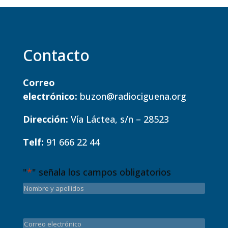
Contacto
Correo
electrónico:
buzon@radiociguena.org
Dirección:
Vía Láctea, s/n – 28523
Telf:
91 666 22 44
"
*
" señala los campos obligatorios