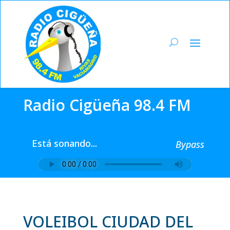
Radio Cigüeña 98.4 FM
Está sonando...
Bypass
VOLEIBOL CIUDAD DEL