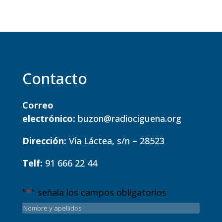
Contacto
Correo
electrónico:
buzon@radiociguena.org
Dirección:
Vía Láctea, s/n – 28523
Telf:
91 666 22 44
"
*
" señala los campos obligatorios