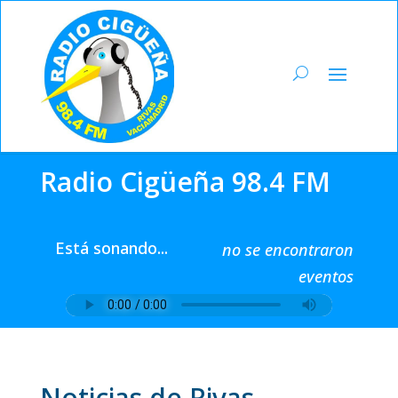
Radio Cigüeña 98.4 FM
Está sonando...
no se encontraron
eventos
Noticias de Rivas