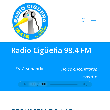
Radio Cigüeña 98.4 FM
Está sonando...
no se encontraron
eventos