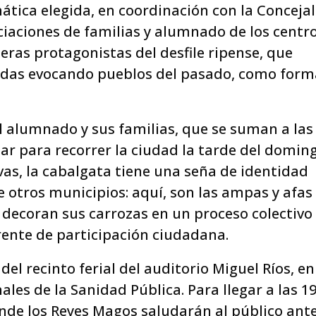
mática elegida, en coordinación con la Concejal
ociaciones de familias y alumnado de los centr
eras protagonistas del desfile ripense, que
adas evocando pueblos del pasado, como form
l alumnado y sus familias, que se suman a las
sar para recorrer la ciudad la tarde del domin
vas, la cabalgata tiene una seña de identidad
e otros municipios: aquí, son las ampas y afas
as decoran sus carrozas en un proceso colectivo
rente de participación ciudadana.
el recinto ferial del auditorio Miguel Ríos, en
ales de la Sanidad Pública. Para llegar a las 19
donde los Reyes Magos saludarán al público ant