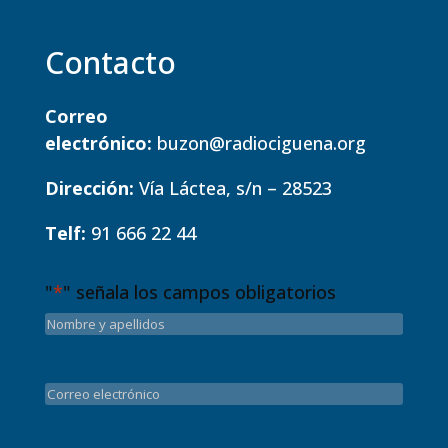
Contacto
Correo
electrónico:
buzon@radiociguena.org
Dirección:
Vía Láctea, s/n – 28523
Telf:
91 666 22 44
"
*
" señala los campos obligatorios