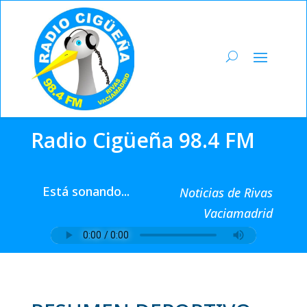
Radio Cigüeña 98.4 FM
Está sonando...
Noticias de Rivas
Vaciamadrid