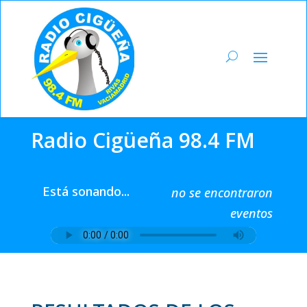
Radio Cigüeña 98.4 FM
Está sonando...
no se encontraron
eventos