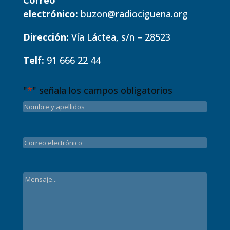
Correo
electrónico:
buzon@radiociguena.org
Dirección:
Vía Láctea, s/n – 28523
Telf:
91 666 22 44
"
*
" señala los campos obligatorios