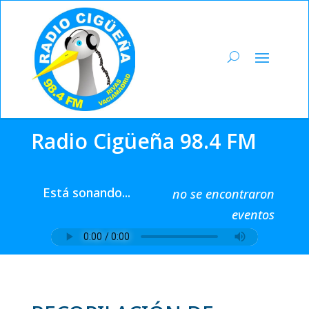
Radio Cigüeña 98.4 FM
Está sonando...
no se encontraron
eventos