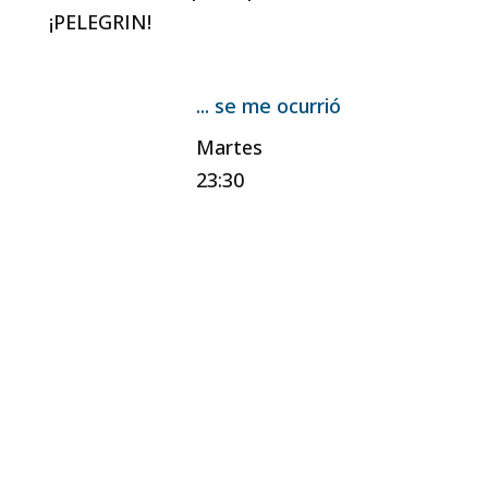
¡PELEGRIN!
... se me ocurrió
Martes
23:30
Escucha aquí nuestro último
programa
por
Nombre apellido
|
Fecha
programa
Reproductor
00:00
de
audio