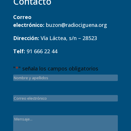
Contacto
Correo
electrónico:
buzon@radiociguena.org
Dirección:
Vía Láctea, s/n – 28523
Telf:
91 666 22 44
"
*
" señala los campos obligatorios