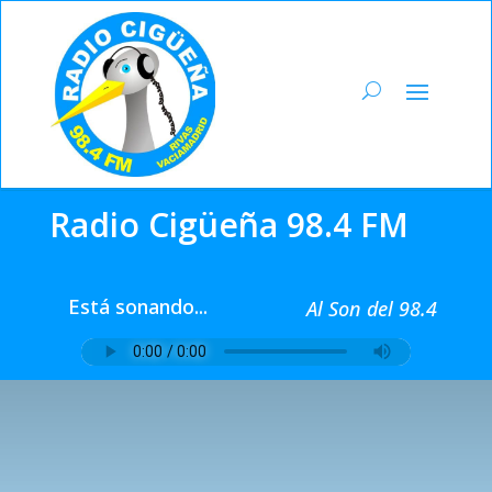
Radio Cigüeña 98.4 FM
Está sonando...
Al Son del 98.4