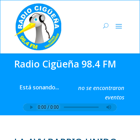
Radio Cigüeña 98.4 FM
Está sonando...
no se encontraron
eventos