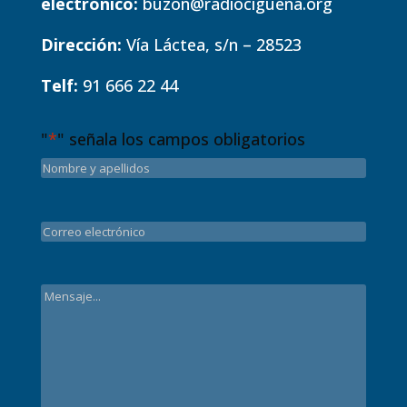
electrónico:
buzon@radiociguena.org
Dirección:
Vía Láctea, s/n – 28523
Telf:
91 666 22 44
"
*
" señala los campos obligatorios