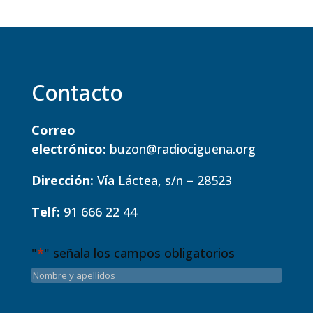
Contacto
Correo
electrónico:
buzon@radiociguena.org
Dirección:
Vía Láctea, s/n – 28523
Telf:
91 666 22 44
"
*
" señala los campos obligatorios