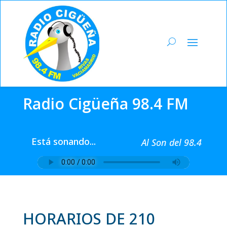
Radio Cigüeña 98.4 FM
Está sonando...
Al Son del 98.4
HORARIOS DE 210