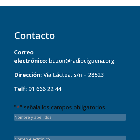
Contacto
Correo
electrónico:
buzon@radiociguena.org
Dirección:
Vía Láctea, s/n – 28523
Telf:
91 666 22 44
"
*
" señala los campos obligatorios