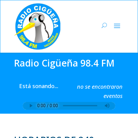
Radio Cigüeña 98.4 FM
Está sonando...
no se encontraron
eventos