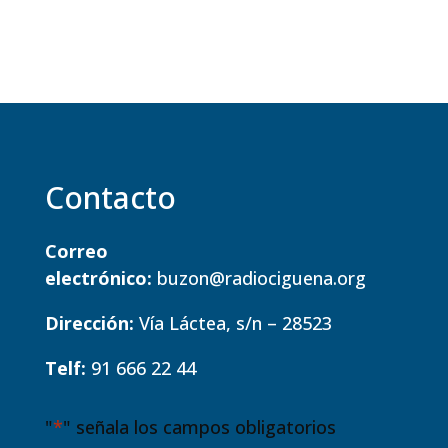
Contacto
Correo
electrónico:
buzon@radiociguena.org
Dirección:
Vía Láctea, s/n – 28523
Telf:
91 666 22 44
"
*
" señala los campos obligatorios