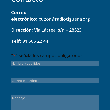
Correo
electrónico:
buzon@radiociguena.org
Dirección:
Vía Láctea, s/n – 28523
Telf:
91 666 22 44
"
*
" señala los campos obligatorios