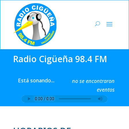
Radio Cigüeña 98.4 FM
Está sonando...
no se encontraron
eventos