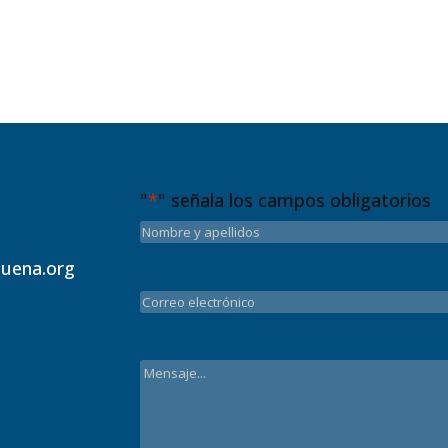
"
*
" señala los campos obligatorios
uena.org