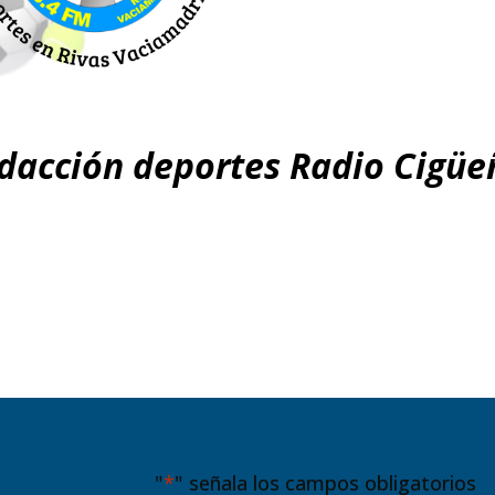
dacción deportes Radio Cigüe
"
*
" señala los campos obligatorios