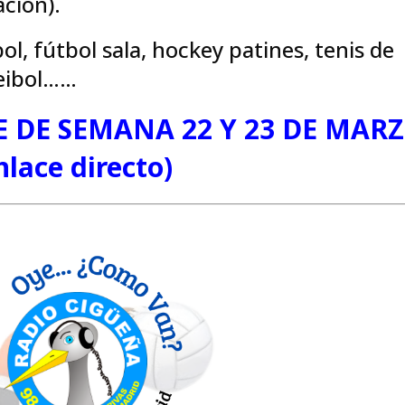
ación).
ol, fútbol sala, hockey patines, tenis de
leibol……
E DE SEMANA 22 Y 23 DE MAR
nlace directo)