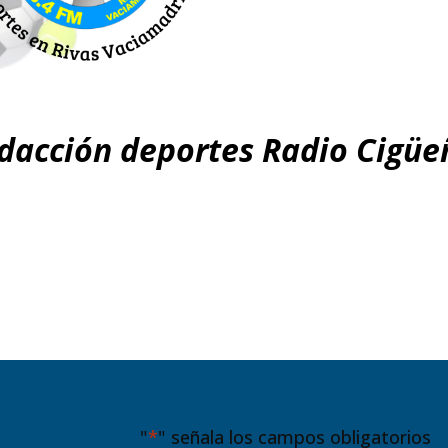
dacción deportes Radio Cigüe
"
*
" señala los campos obligatorios