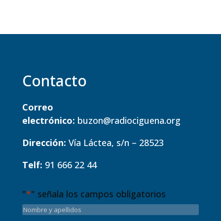
Contacto
Correo
electrónico:
buzon@radiociguena.org
Dirección:
Vía Láctea, s/n – 28523
Telf:
91 666 22 44
"
*
" señala los campos obligatorios