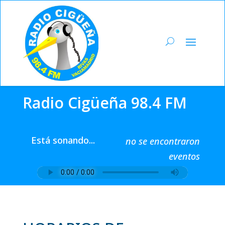
Radio Cigüeña 98.4 FM
Está sonando...
no se encontraron
eventos