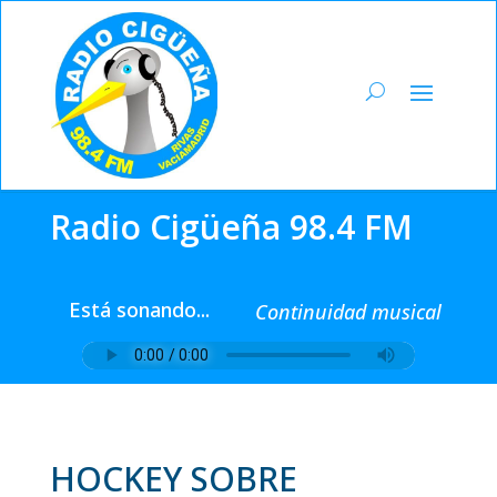
Radio Cigüeña 98.4 FM
Está sonando...
Continuidad musical
HOCKEY SOBRE