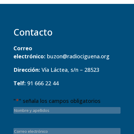
Contacto
Correo
electrónico:
buzon@radiociguena.org
Dirección:
Vía Láctea, s/n – 28523
Telf:
91 666 22 44
"
*
" señala los campos obligatorios