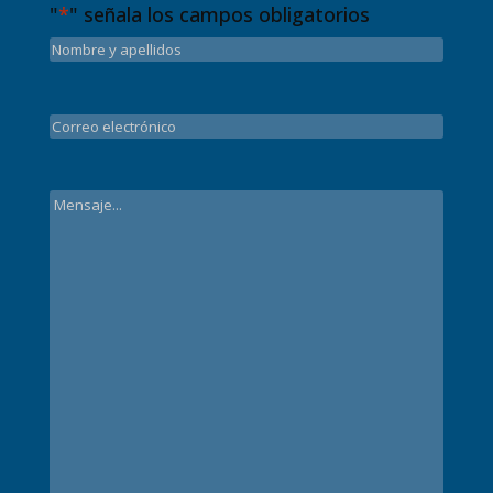
"
*
" señala los campos obligatorios