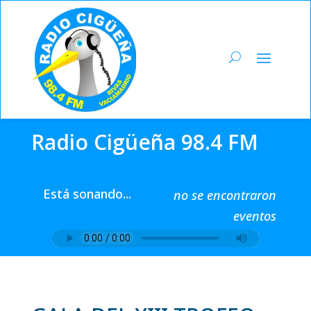
Radio Cigüeña 98.4 FM
Está sonando...
no se encontraron
eventos