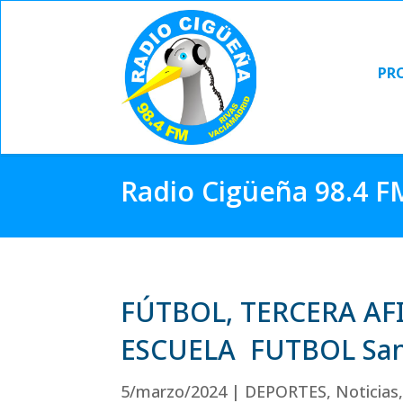
PR
PR
Radio Cigüeña 98.4 F
FÚTBOL, TERCERA AF
ESCUELA FUTBOL San
5/marzo/2024
|
DEPORTES
,
Noticias