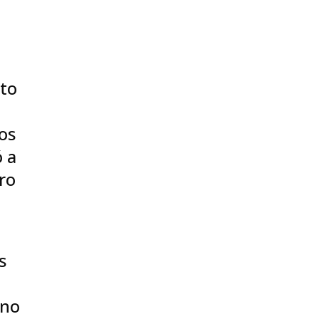
rto
os
ó a
ero
s
ano