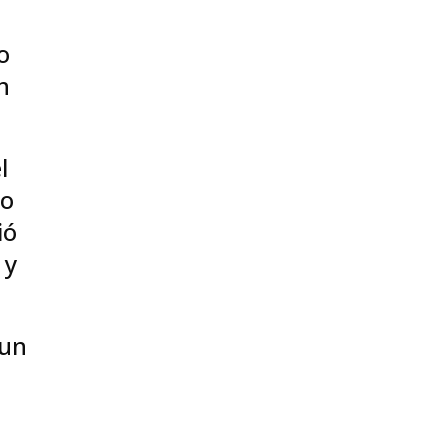
o
n
l
lo
ió
 y
 un