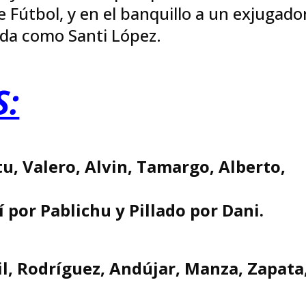
 Fútbol, y en el banquillo a un exjugado
ada como Santi López.
S:
tu, Valero, Alvin, Tamargo, Alberto,
.
í por Pablichu y Pillado por Dani.
il, Rodríguez, Andújar, Manza, Zapata