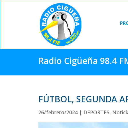
PR
PR
Radio Cigüeña 98.4 F
FÚTBOL, SEGUNDA AF
26/febrero/2024
|
DEPORTES
,
Notici