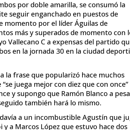
 ambos por doble amarilla, se consumó la
mite seguir enganchado en puestos de
 momento por el líder Águilas de
untos más y superados de momento con l
o Vallecano C a expensas del partido q
bos en la jornada 30 en la ciudad deport
 la frase que popularizó hace muchos
 “se juega mejor con diez que con once” 
once y supongo que Ramón Blanco a pesa
nseguido también hará lo mismo.
todavía a un incombustible Agustín que j
i y a Marcos López que estuvo hace dos