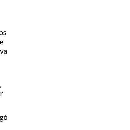
os
ue
iva
,
r
ugó