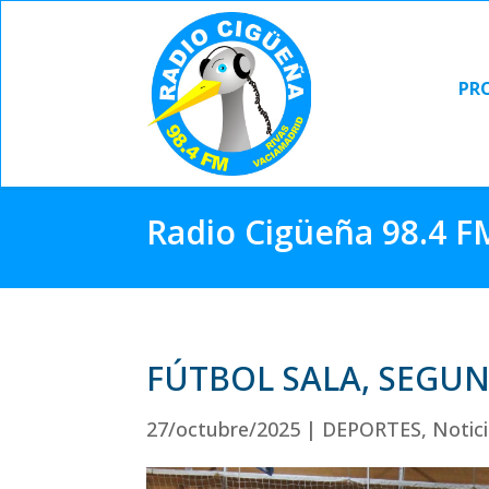
PR
PR
Radio Cigüeña 98.4 F
FÚTBOL SALA, SEGUN
27/octubre/2025
|
DEPORTES
,
Notic