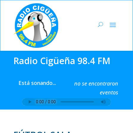
Radio Cigüeña 98.4 FM
Está sonando...
no se encontraron
eventos