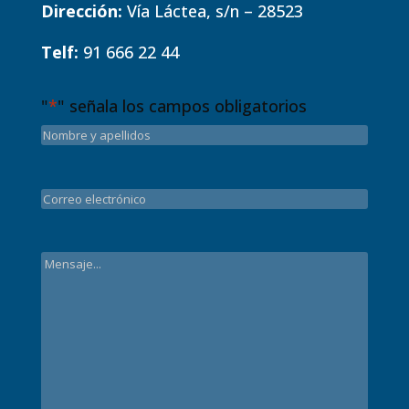
Dirección:
Vía Láctea, s/n – 28523
Telf:
91 666 22 44
"
*
" señala los campos obligatorios