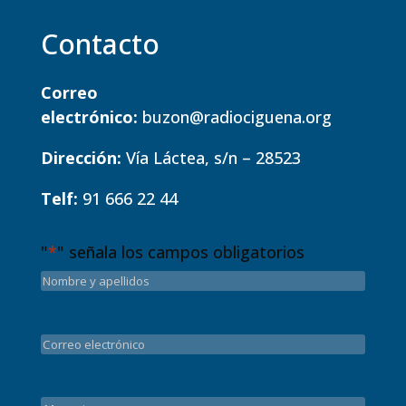
Contacto
Correo
electrónico:
buzon@radiociguena.org
Dirección:
Vía Láctea, s/n – 28523
Telf:
91 666 22 44
"
*
" señala los campos obligatorios