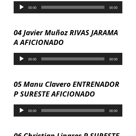
Reproductor
00:00
00:00
de
audio
04 Javier Muñoz RIVAS JARAMA
A AFICIONADO
Reproductor
00:00
00:00
de
audio
05 Manu Clavero ENTRENADOR
P SURESTE AFICIONADO
Reproductor
00:00
00:00
de
audio
06 Christian Linares P SURESTE