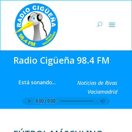
Radio Cigüeña 98.4 FM
Está sonando...
Noticias de Rivas
Vaciamadrid