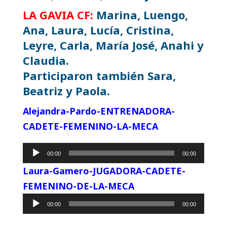
LA GAVIA CF:
Marina, Luengo,
Ana, Laura, Lucía, Cristina,
Leyre, Carla, María José, Anahi y
Claudia.
Participaron también Sara,
Beatriz y Paola.
Alejandra-Pardo-ENTRENADORA-
CADETE-FEMENINO-LA-MECA
Reproductor
00:00
00:00
de
Laura-Gamero-JUGADORA-CADETE-
audio
FEMENINO-DE-LA-MECA
Reproductor
00:00
00:00
de