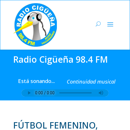
Radio Cigüeña 98.4 FM
Está sonando...
Continuidad musical
FÚTBOL FEMENINO,