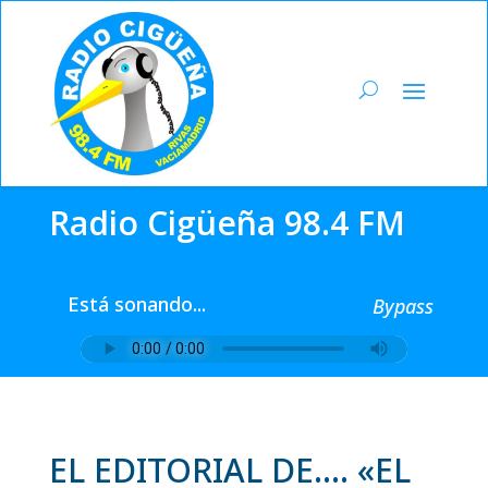
Radio Cigüeña 98.4 FM
Está sonando...
Bypass
EL EDITORIAL DE…. «EL