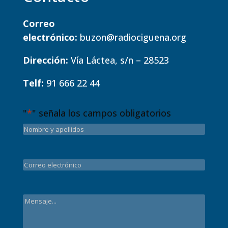
Correo
electrónico:
buzon@radiociguena.org
Dirección:
Vía Láctea, s/n – 28523
Telf:
91 666 22 44
"
*
" señala los campos obligatorios