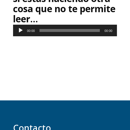
cosa que no te permite
leer…
Reproductor
00:00
00:00
de
audio
Contacto