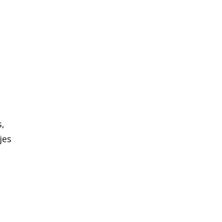
a
s,
jes