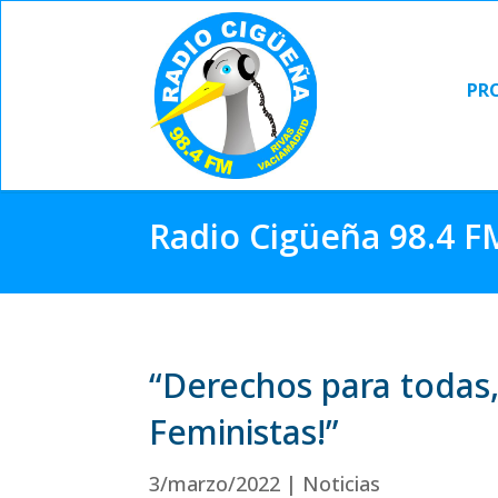
PR
PR
Radio Cigüeña 98.4 F
“Derechos para todas,
Feministas!”
3/marzo/2022
|
Noticias