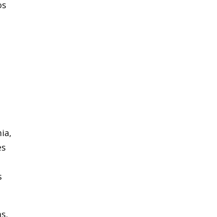
os
e
ia,
es
s
s,