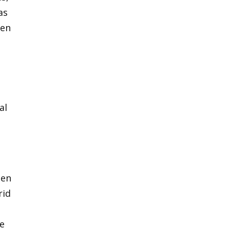
as
 en
al
 en
rid
de