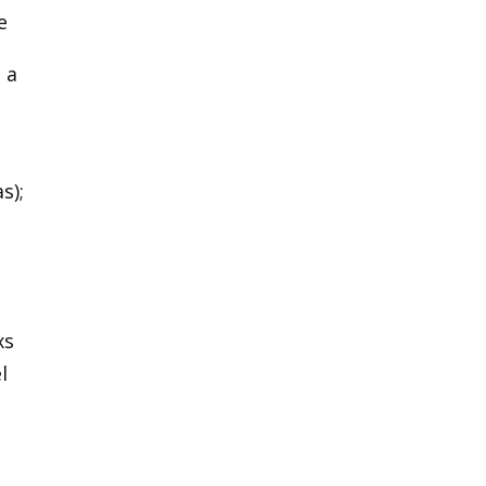
e
 a
s);
xs
l