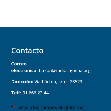
Contacto
Correo
electrónico:
buzon@radiociguena.org
Dirección:
Vía Láctea, s/n – 28523
Telf:
91 666 22 44
"
*
" señala los campos obligatorios