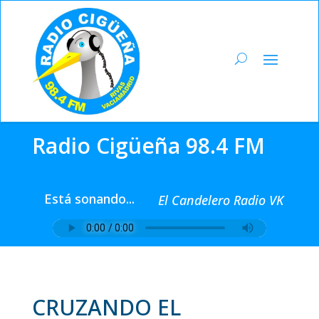
Radio Cigüeña 98.4 FM
Está sonando...
El Candelero Radio VK
CRUZANDO EL