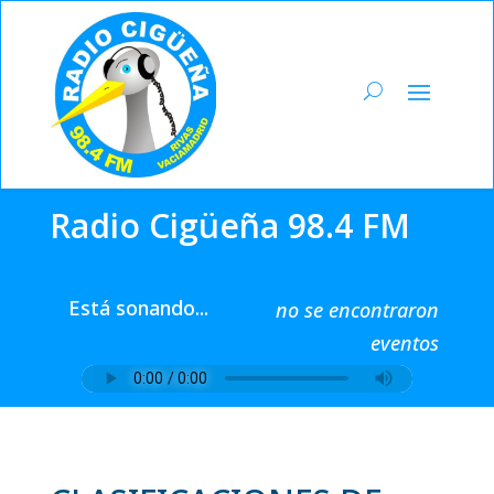
Radio Cigüeña 98.4 FM
Está sonando...
no se encontraron
eventos