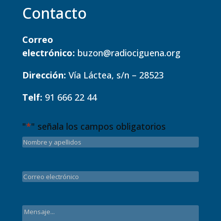
Contacto
Correo
electrónico:
buzon@radiociguena.org
Dirección:
Vía Láctea, s/n – 28523
Telf:
91 666 22 44
"
*
" señala los campos obligatorios