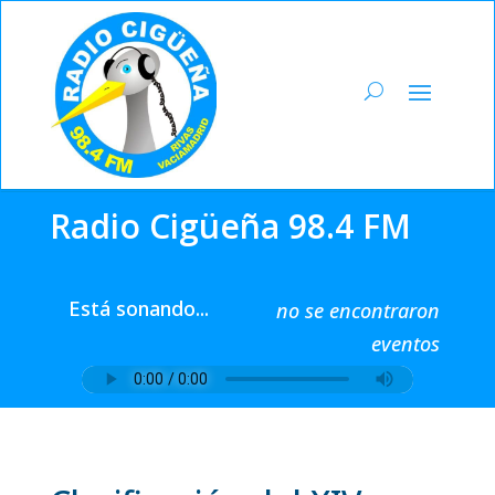
Radio Cigüeña 98.4 FM
Está sonando...
no se encontraron
eventos