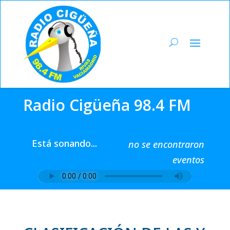
Radio Cigüeña 98.4 FM
Está sonando...
no se encontraron
eventos