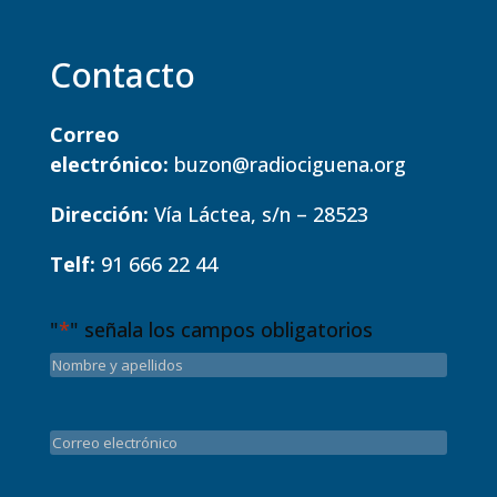
Contacto
Correo
electrónico:
buzon@radiociguena.org
Dirección:
Vía Láctea, s/n – 28523
Telf:
91 666 22 44
"
*
" señala los campos obligatorios