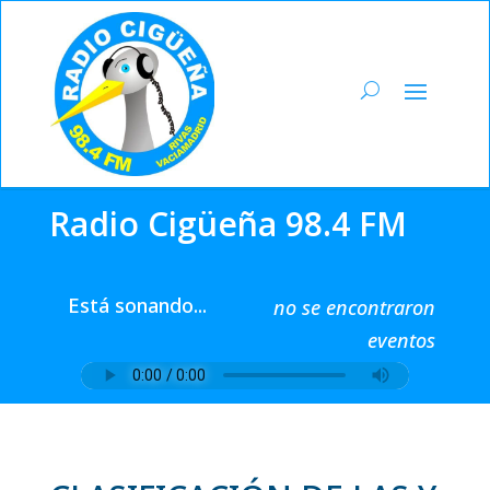
Radio Cigüeña 98.4 FM
Está sonando...
no se encontraron
eventos