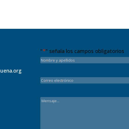
"
*
" señala los campos obligatorios
uena.org