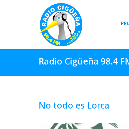
PR
PR
Radio Cigüeña 98.4 F
No todo es Lorca