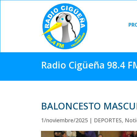
PR
PR
Radio Cigüeña 98.4 F
BALONCESTO MASCUL
1/noviembre/2025
|
DEPORTES
,
Noti