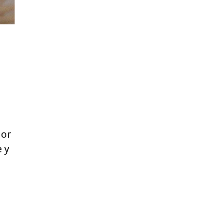
jor
 y