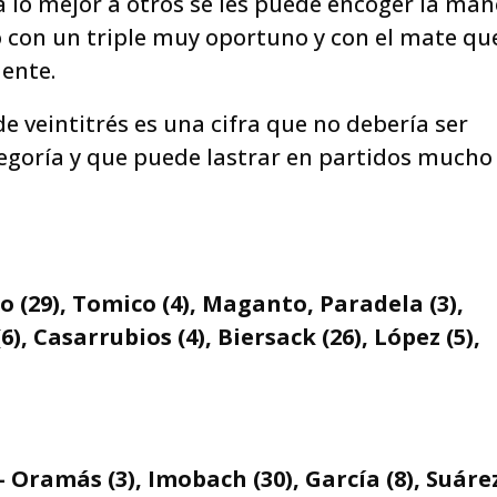
a lo mejor a otros se les puede encoger la man
o con un triple muy oportuno y con el mate qu
ente.
 de veintitrés es una cifra que no debería ser
egoría y que puede lastrar en partidos mucho
o (29), Tomico (4), Maganto, Paradela (3),
), Casarrubios (4), Biersack (26), López (5),
– Oramás (3), Imobach (30), García (8), Suáre