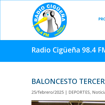
PR
PR
Radio Cigüeña 98.4 F
BALONCESTO TERCER
25/febrero/2025
|
DEPORTES
,
Notici