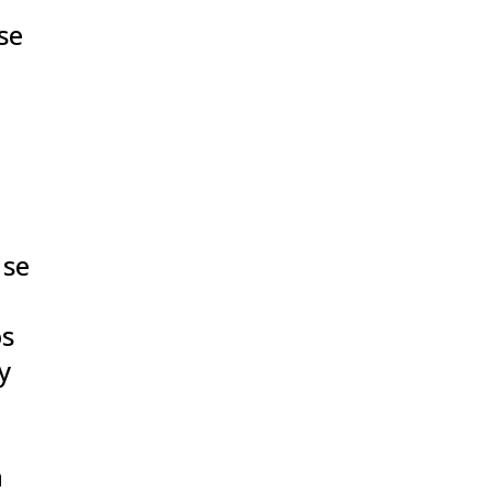
se
 se
os
y
n