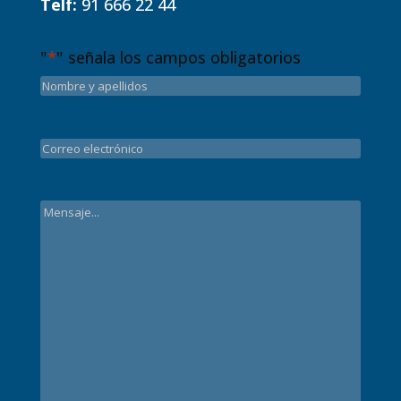
Telf:
91 666 22 44
"
*
" señala los campos obligatorios