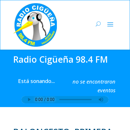
Radio Cigüeña 98.4 FM
Está sonando...
no se encontraron
eventos